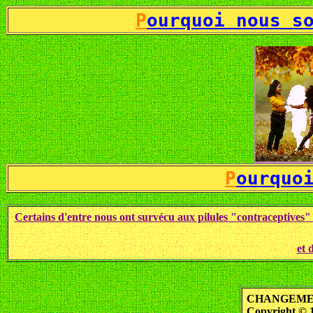
P
ourquoi nous s
P
ourquo
Certains d'entre nous ont survécu aux pilules "contraceptives"
et 
CHANGEMEN
Copyright © 1